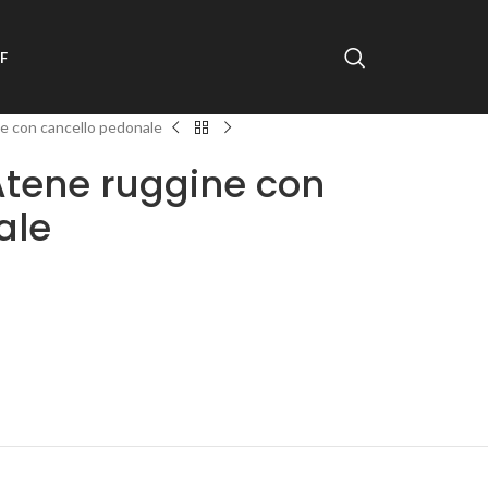
F
e con cancello pedonale
Atene ruggine con
ale