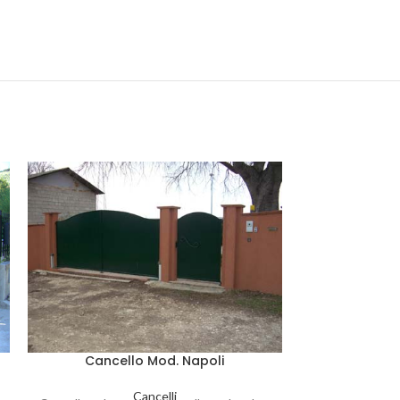
Cancel
Cancello Mod. Napoli
Blocco colon
Cancelli