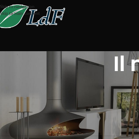
Skip to navigation
Skip to main content
Il
Accedi
*
Nome utente o indirizzo email
*
Password