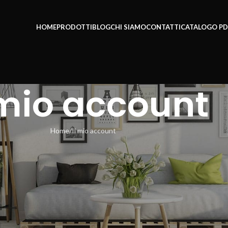
HOME
PRODOTTI
BLOG
CHI SIAMO
CONTATTI
CATALOGO PD
 mio account
Home
Il mio account