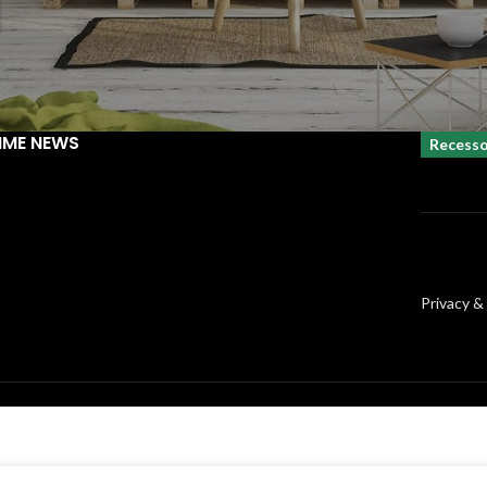
?
IME NEWS
Recess
Privacy &