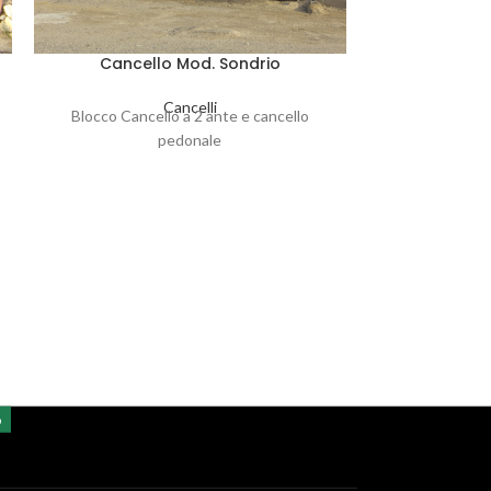
Cancello Mod. Sondrio
Cancel
Cancelli
Blocco Cancello a 2 ante e cancello
pedonale
Cancello a due 
o