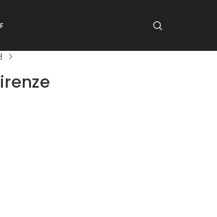
F
irenze