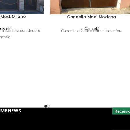
 Mod. Milano
Cancello Mod. Modena
ncelli
Cancelli
e in lamiera con decoro
Cancello a 2 ante chiuso in lamiera
ntrale
IME NEWS
Recess