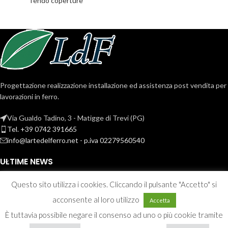
Tendo coperture
Progettazione realizzazione installazione ed assistenza post vendita per
lavorazioni in ferro.
Via Gualdo Tadino, 3 - Matigge di Trevi (PG)
Tel. +39 0742 391665
info@lartedelferro.net - p.iva 02279560540
ULTIME NEWS
Recesso
Questo sito utilizza i cookies. Cliccando il pulsante "Accetto" si
acconsente al loro utilizzo
Accetta
È tuttavia possibile negare il consenso ad uno o più cookie tramite