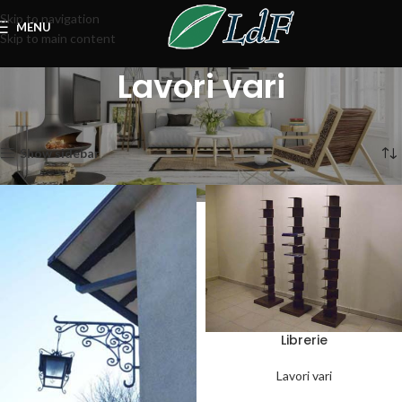
Skip to navigation
MENU
Skip to main content
Lavori vari
Home
Lavori vari
Visualizzazione di 4 risultati
Show sidebar
Librerie
Lavori vari