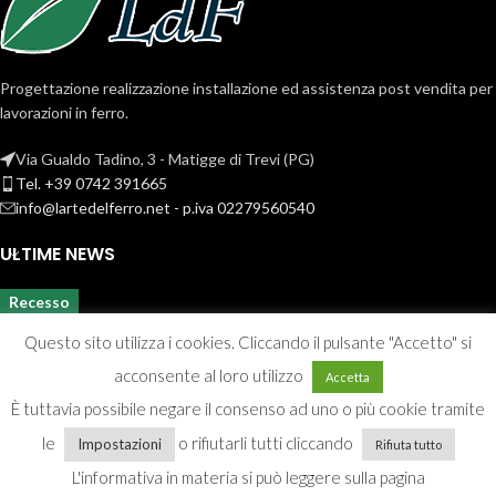
Progettazione realizzazione installazione ed assistenza post vendita per
lavorazioni in ferro.
Via Gualdo Tadino, 3 - Matigge di Trevi (PG)
Tel. +39 0742 391665
info@lartedelferro.net - p.iva 02279560540
ULTIME NEWS
Recesso
Questo sito utilizza i cookies. Cliccando il pulsante "Accetto" si
acconsente al loro utilizzo
Accetta
È tuttavia possibile negare il consenso ad uno o più cookie tramite
le
o rifiutarli tutti cliccando
Impostazioni
Rifiuta tutto
Privacy & Cookie policy
L'informativa in materia si può leggere sulla pagina
2022 CREATED BY
K7g