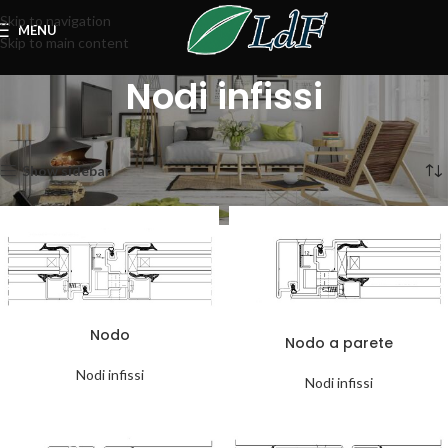
Skip to navigation
MENU
Skip to main content
Nodi infissi
Home
Infissi
Nodi infissi
Visualizzazione di 6 risultati
Show sidebar
Nodo
Nodo a parete
Nodi infissi
Nodi infissi