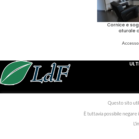
Cornice e sog
aturale c
Accessor
ULT
Progettazione realizzazione installazione ed assistenza post
vendita per lavorazioni in ferro.
Questo sito util
È tuttavia possibile negare
Via Gualdo Tadino, 3 - Matigge di Trevi (PG)
Tel. +39 0742 391665
L'
info@lartedelferro.net - p.iva 02279560540
2022 CREATED BY
K7g