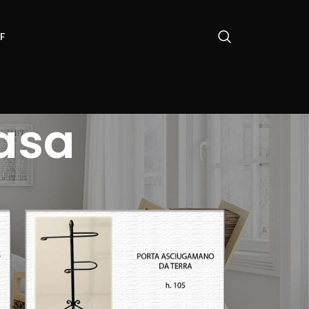
F
casa
18
24