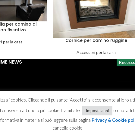
lia per camino al
on fissativo
Cornice per camino ruggine
i per la casa
Accessori per la casa
IME NEWS
Recess
izza i cookies. Cliccando il pulsante "Accetto" si acconsente al loro ut
Privacy &
 il consenso ad uno o più cookie tramite le
o rifiutarli
Impostazioni
informativa in materia si può leggere sulla pagina
Privacy & Cookie pol
cancella cookie