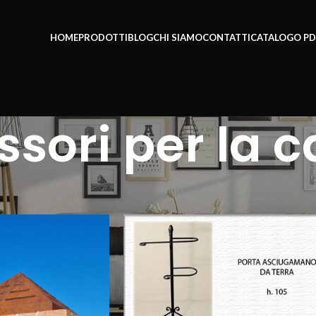
HOME
PRODOTTI
BLOG
CHI SIAMO
CONTATTI
CATALOGO PD
sori per la 
ssori per la casa
Show
9
12