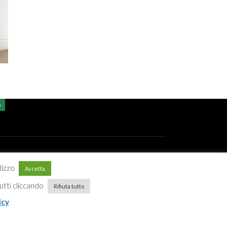
o
ilizzo
Accetta
 Cookie policy
 tutti cliccando
Rifiuta tutto
icy