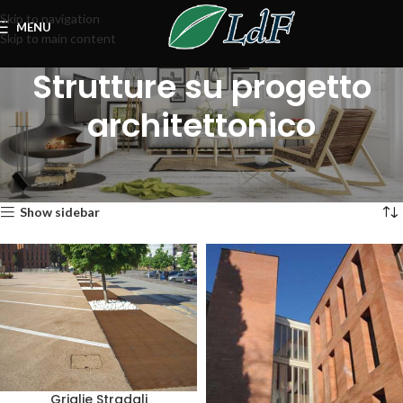
Skip to navigation
MENU
Skip to main content
Strutture su progetto
architettonico
Home
Strutture su misura
Strutture su progetto architettonico
Visualizzazione di 4 risultati
Show sidebar
Griglie Stradali