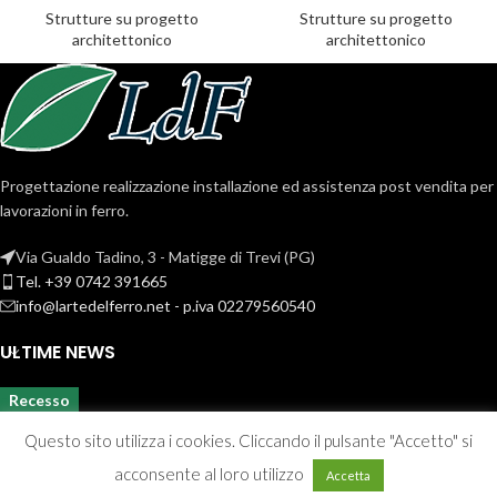
Strutture su progetto
Strutture su progetto
architettonico
architettonico
Progettazione realizzazione installazione ed assistenza post vendita per
lavorazioni in ferro.
Via Gualdo Tadino, 3 - Matigge di Trevi (PG)
Tel. +39 0742 391665
info@lartedelferro.net - p.iva 02279560540
ULTIME NEWS
Recesso
Questo sito utilizza i cookies. Cliccando il pulsante "Accetto" si
acconsente al loro utilizzo
Accetta