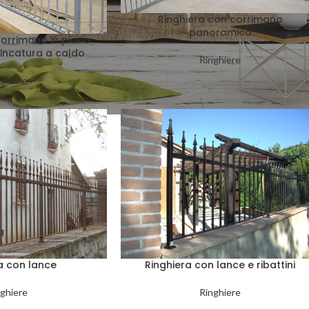
Ringhiera con corrimano
panoramica
corrimano in piano
incatura a caldo
Ringhiere
ghiere
a con lance
Ringhiera con lance e ribattini
ghiere
Ringhiere