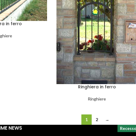
ra in ferro
ghiere
Ringhiera in ferro
Ringhiere
1
2
→
IME NEWS
Recess