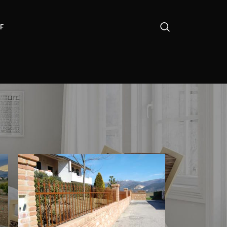
F
18
24