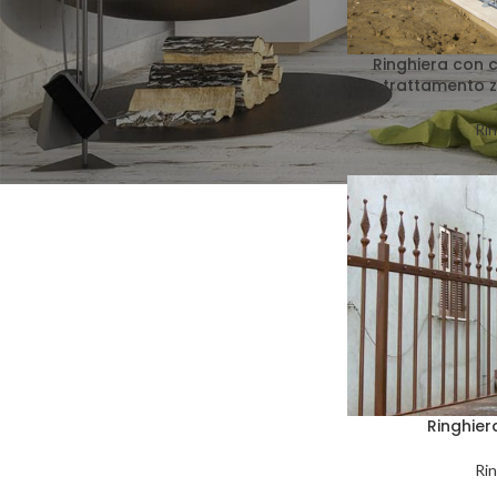
Ringhiera con 
trattamento z
Rin
Ringhier
Rin