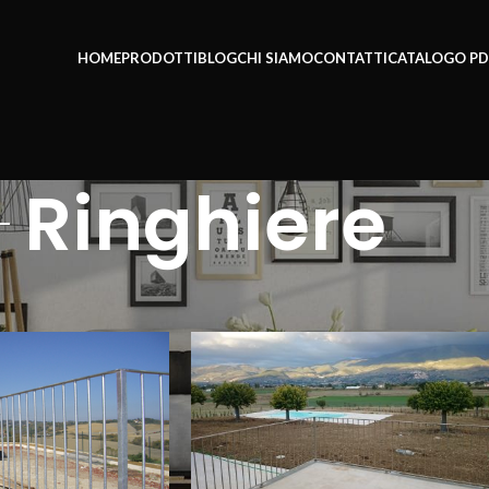
HOME
PRODOTTI
BLOG
CHI SIAMO
CONTATTI
CATALOGO PD
Ringhiere
Show
9
12