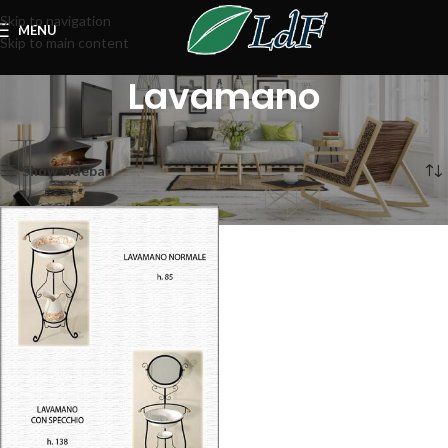
Skip to navigation
MENU
Skip to main content
Lavamano
Home
Accessori
Lavamano
Visualizzazione del risultato
Show sidebar