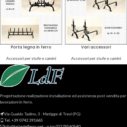
Porta legna in ferro
Vari accessori
Accessori per stufe e camini
Accessori per stufe e camini
Progettazione realizzazione installazione ed assistenza post vendita per
lavorazioni in ferro.
Via Gualdo Tadino, 3 - Matigge di Trevi (PG)
Tel. +39 0742 391665
info@lartedelferro.net - p.iva 02279560540