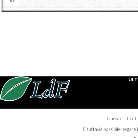
ULT
Progettazione realizzazione installazione ed assistenza post
vendita per lavorazioni in ferro.
Questo sito util
È tuttavia possibile negare
Via Gualdo Tadino, 3 - Matigge di Trevi (PG)
Tel. +39 0742 391665