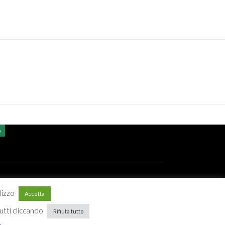
o
ilizzo
Accetta
 Cookie policy
 tutti cliccando
Rifiuta tutto