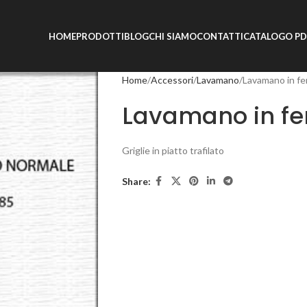
HOME
PRODOTTI
BLOG
CHI SIAMO
CONTATTI
CATALOGO PD
Home
Accessori
Lavamano
Lavamano in fe
Lavamano in fe
Griglie in piatto trafilato
Share: