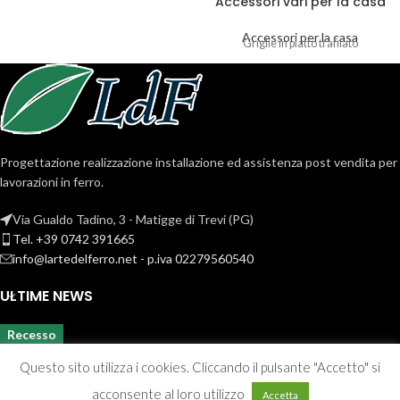
Accessori vari per la casa
Accessori per la casa
Griglie in piatto trafilato
Progettazione realizzazione installazione ed assistenza post vendita per
lavorazioni in ferro.
Via Gualdo Tadino, 3 - Matigge di Trevi (PG)
Tel. +39 0742 391665
info@lartedelferro.net - p.iva 02279560540
ULTIME NEWS
Recesso
Questo sito utilizza i cookies. Cliccando il pulsante "Accetto" si
acconsente al loro utilizzo
Accetta