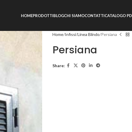
HOME
PRODOTTI
BLOG
CHI SIAMO
CONTATTI
CATALOGO PD
Home
Infissi
Linea Blindo
Persiana
Persiana
Share: