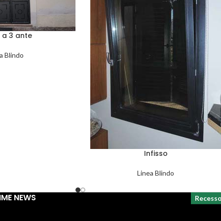
 a 3 ante
a Blindo
Infisso
Linea Blindo
IME NEWS
Recess