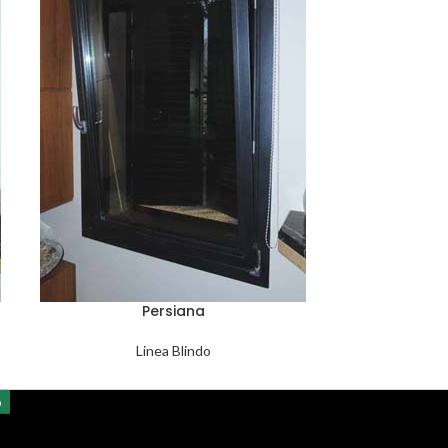
Persiana
L
Linea Blindo
o