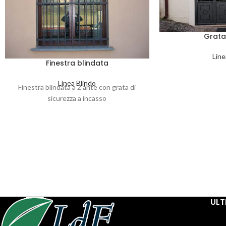
Grata
Line
Finestra blindata
Linea Blindo
Finestra blindata a 2 ante con grata di
sicurezza a incasso
ULT