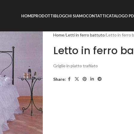
HOME
PRODOTTI
BLOG
CHI SIAMO
CONTATTI
CATALOGO PD
Home
Letti in ferro battuto
Letto in ferro 
Letto in ferro b
Griglie in piatto trafilato
Share: