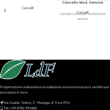
Cancello Mod. Genova
Cancelli
Cancelli
Cancello scorrevole semichiuso in
lamiera
Progettazione realizzazione installazione ed assistenza post vendita per
lavorazioni in ferro.
Via Gualdo Tadino, 3 - Matigge di Trevi (PG)
Tel. +39 0742 391665