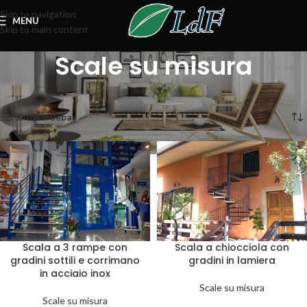
Skip to navigation
MENU
Skip to main content
Scale su misura
Home
Strutture su misura
Scale su misura
Visualizzazione di 7 risultati
Show sidebar
Scala a 3 rampe con
Scala a chiocciola con
gradini sottili e corrimano
gradini in lamiera
in acciaio inox
Scale su misura
Scale su misura