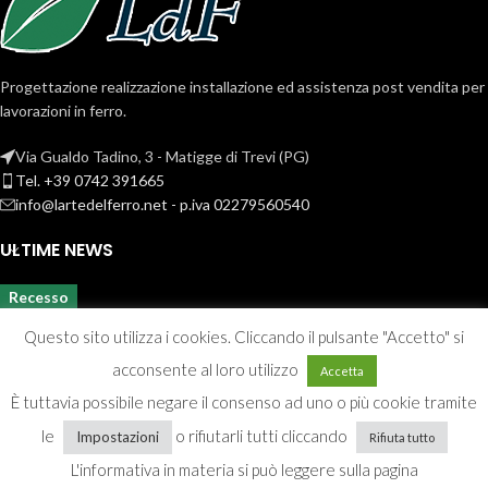
Progettazione realizzazione installazione ed assistenza post vendita per
lavorazioni in ferro.
Via Gualdo Tadino, 3 - Matigge di Trevi (PG)
Tel. +39 0742 391665
info@lartedelferro.net - p.iva 02279560540
ULTIME NEWS
Recesso
Questo sito utilizza i cookies. Cliccando il pulsante "Accetto" si
acconsente al loro utilizzo
Accetta
È tuttavia possibile negare il consenso ad uno o più cookie tramite
le
o rifiutarli tutti cliccando
Impostazioni
Rifiuta tutto
Privacy & Cookie policy
L'informativa in materia si può leggere sulla pagina
2022 CREATED BY
K7g