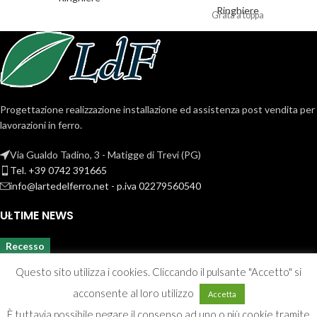
Ringhiere
Grata a toppa
Progettazione realizzazione installazione ed assistenza post vendita per
lavorazioni in ferro.
Via Gualdo Tadino, 3 - Matigge di Trevi (PG)
Tel. +39 0742 391665
info@lartedelferro.net - p.iva 02279560540
ULTIME NEWS
Recesso
Questo sito utilizza i cookies. Cliccando il pulsante "Accetto" si
acconsente al loro utilizzo
Accetta
È tuttavia possibile negare il consenso ad uno o più cookie tramite