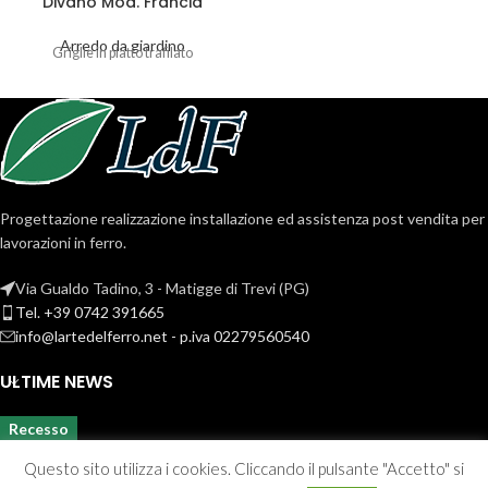
Divano Mod. Francia
Arredo da giardino
Griglie in piatto trafilato
Progettazione realizzazione installazione ed assistenza post vendita per
lavorazioni in ferro.
Via Gualdo Tadino, 3 - Matigge di Trevi (PG)
Tel. +39 0742 391665
info@lartedelferro.net - p.iva 02279560540
ULTIME NEWS
Recesso
Questo sito utilizza i cookies. Cliccando il pulsante "Accetto" si