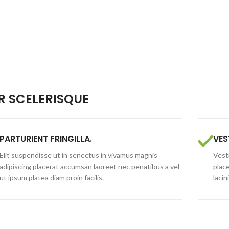
 SCELERISQUE
PARTURIENT FRINGILLA.
VES
Elit suspendisse ut in senectus in vivamus magnis
Vesti
adipiscing placerat accumsan laoreet nec penatibus a vel
plac
ut ipsum platea diam proin facilis.
lacin