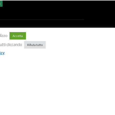
o
ilizzo
Accetta
 Cookie policy
 tutti cliccando
Rifiuta tutto
icy