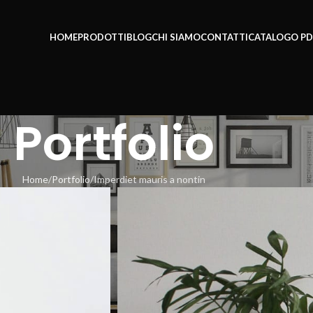
HOME
PRODOTTI
BLOG
CHI SIAMO
CONTATTI
CATALOGO PD
Portfolio
Home
Portfolio
Imperdiet mauris a nontin