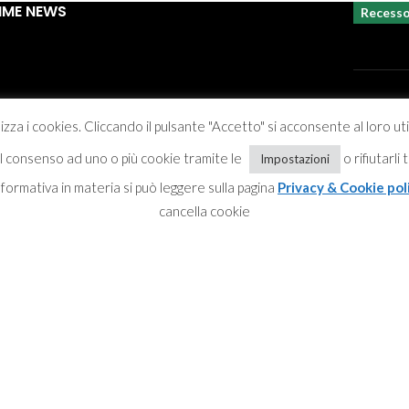
IME NEWS
Recess
izza i cookies. Cliccando il pulsante "Accetto" si acconsente al loro ut
Privacy &
 il consenso ad uno o più cookie tramite le
o rifiutarli
Impostazioni
informativa in materia si può leggere sulla pagina
Privacy & Cookie pol
cancella cookie