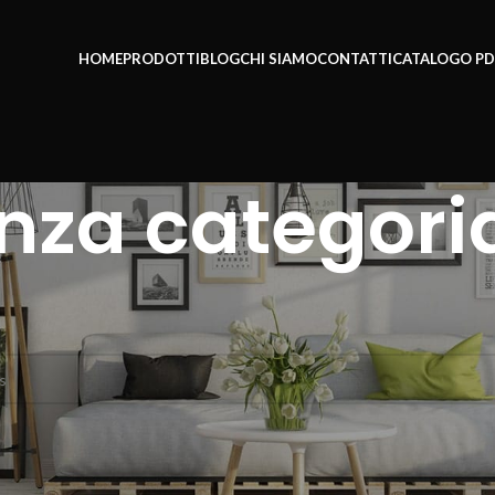
HOME
PRODOTTI
BLOG
CHI SIAMO
CONTATTI
CATALOGO PD
nza categori
a
essun prodotto che corrisponde alla tua selezione.